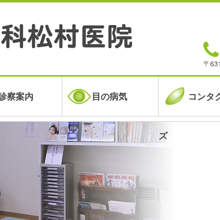
〒63
診察案内
目の病気
コンタ
ズ