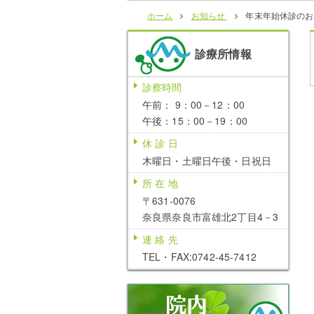
ホーム
お知らせ
年末年始休診のお
診療所情報
診察時間
午前： 9：00－12：00
午後：15：00－19：00
休 診 日
木曜日・土曜日午後・日祝日
所 在 地
〒631-0076
奈良県奈良市富雄北2丁目4－3
連 絡 先
TEL・FAX:0742-45-7412